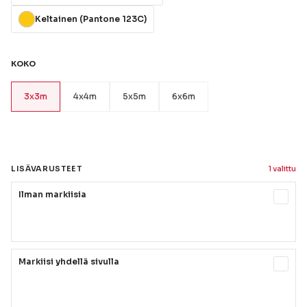
Keltainen (Pantone 123C)
KOKO
3x3m
4x4m
5x5m
6x6m
LISÄVARUSTEET
1 valittu
Ilman markiisia
Markiisi yhdellä sivulla