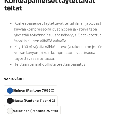
Korkeapaineiset täytettävät
teltat
Korkeapaineiset täytettävät teltat ilman jatkuvasti
käyvää kompressoria ovat nopea ja kätevä tapa
yhdistää toiminnallisuus ja näkyvyys. Saat katettua
isonkin alueen vähällä vaivalla.
Käyttöä ei rajoita sähkön tarve ja rakenne on jonkin
verran kevyempi kuin kompressoria vaativassa
täytettävässä teltassa.
Telttaan on mahdollista teettää painatus!
L
VAKIOVÄRIT
Sininen (Pantone 7686C)
Musta (Pantone Black 6C)
Valkoinen (Pantone-White)