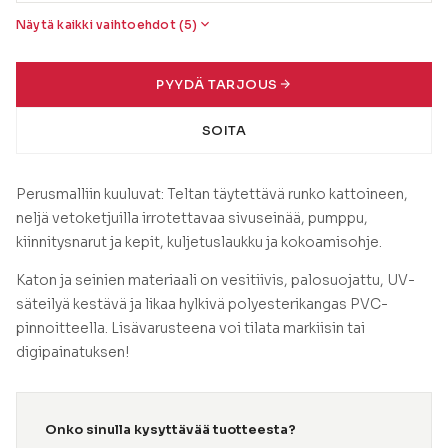
Näytä kaikki vaihtoehdot (5)
Markiisi kahdella sivulla
PYYDÄ TARJOUS
Markiisi kolmella sivulla
SOITA
Perusmalliin kuuluvat: Teltan täytettävä runko kattoineen,
neljä vetoketjuilla irrotettavaa sivuseinää, pumppu,
Markiisi neljällä sivulla
kiinnitysnarut ja kepit, kuljetuslaukku ja kokoamisohje.
Katon ja seinien materiaali on vesitiivis, palosuojattu, UV-
säteilyä kestävä ja likaa hylkivä polyesterikangas PVC-
pinnoitteella. Lisävarusteena voi tilata markiisin tai
digipainatuksen!
Onko sinulla kysyttävää tuotteesta?