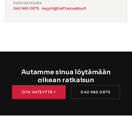
Soita tai kirjoita:
040 965 0875
·
myynti@telttamaailma.fi
Autamme sinua löytämään
oikean ratkaisun
OTA YHTEYTTÄ
040 965 0875