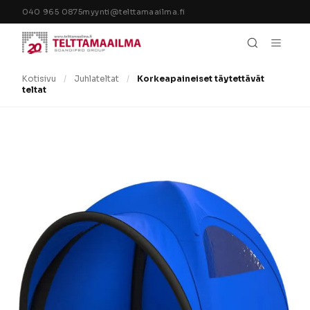
Siirry sisältöön
040 965 0875
myynti@telttamaailma.fi
Kotisivu
/
Juhlateltat
/
Korkeapaineiset täytettävät
teltat