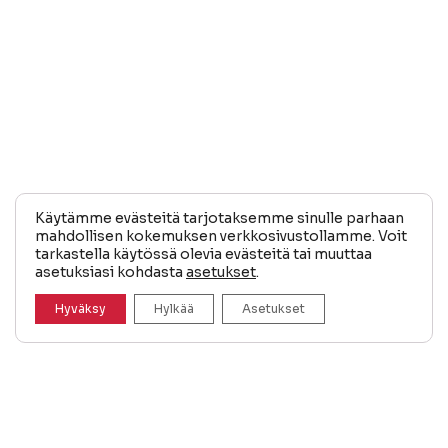
Käytämme evästeitä tarjotaksemme sinulle parhaan
mahdollisen kokemuksen verkkosivustollamme. Voit
tarkastella käytössä olevia evästeitä tai muuttaa
asetuksiasi kohdasta
asetukset
.
Hyväksy
Hylkää
Asetukset
040 965 0875
PYYDÄ TARJOUS